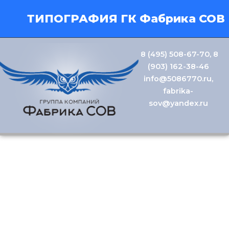
ТИПОГРАФИЯ ГК Фабрика СОВ
8 (495) 508-67-70
,
8
(903) 162-38-46
info@5086770.ru
,
fabrika-
sov@yandex.ru