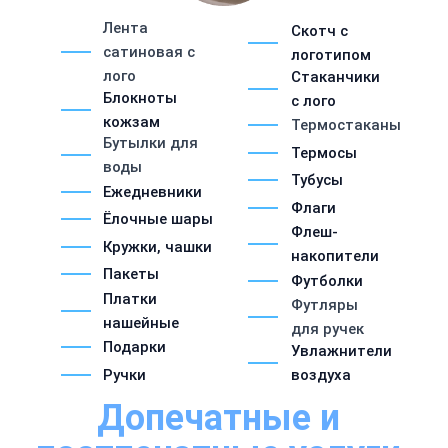
Лента
Скотч с
сатиновая с
логотипом
лого
Стаканчики
Блокноты
с лого
кожзам
Термостаканы
Бутылки для
Термосы
воды
Тубусы
Ежедневники
Флаги
Ёлочные шары
Флеш-
Кружки, чашки
накопители
Пакеты
Футболки
Платки
Футляры
нашейные
для ручек
Подарки
Увлажнители
Ручки
воздуха
Допечатные и