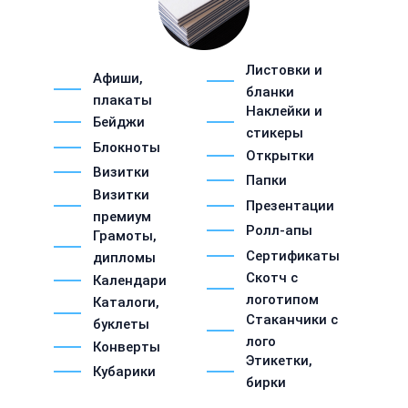
Листовки и
Афиши,
бланки
плакаты
Наклейки и
Бейджи
стикеры
Блокноты
Открытки
Визитки
Папки
Визитки
Презентации
премиум
Ролл-апы
Грамоты,
Сертификаты
дипломы
Скотч с
Календари
логотипом
Каталоги,
Стаканчики с
буклеты
лого
Конверты
Этикетки,
Кубарики
бирки