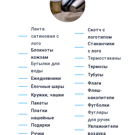
Лента
Скотч с
сатиновая с
логотипом
лого
Стаканчики
Блокноты
с лого
кожзам
Термостаканы
Бутылки для
Термосы
воды
Тубусы
Ежедневники
Флаги
Ёлочные шары
Флеш-
Кружки, чашки
накопители
Пакеты
Футболки
Платки
Футляры
нашейные
для ручек
Подарки
Увлажнители
Ручки
воздуха