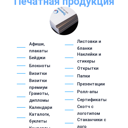
Печатная продукция
Листовки и
Афиши,
бланки
плакаты
Наклейки и
Бейджи
стикеры
Блокноты
Открытки
Визитки
Папки
Визитки
Презентации
премиум
Ролл-апы
Грамоты,
Сертификаты
дипломы
Скотч с
Календари
логотипом
Каталоги,
Стаканчики с
буклеты
лого