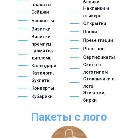
бланки
плакаты
Наклейки и
Бейджи
стикеры
Блокноты
Открытки
Визитки
Папки
Визитки
Презентации
премиум
Ролл-апы
Грамоты,
Сертификаты
дипломы
Скотч с
Календари
логотипом
Каталоги,
Стаканчики с
буклеты
лого
Конверты
Этикетки,
Кубарики
бирки
Пакеты с лого