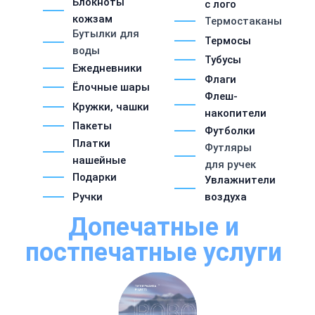
Блокноты
с лого
кожзам
Термостаканы
Бутылки для
Термосы
воды
Тубусы
Ежедневники
Флаги
Ёлочные шары
Флеш-
Кружки, чашки
накопители
Пакеты
Футболки
Платки
Футляры
нашейные
для ручек
Подарки
Увлажнители
Ручки
воздуха
Допечатные и
постпечатные услуги