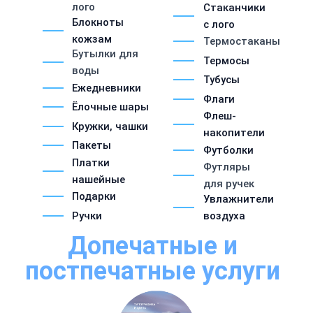
лого
Стаканчики
Блокноты
с лого
кожзам
Термостаканы
Бутылки для
Термосы
воды
Тубусы
Ежедневники
Флаги
Ёлочные шары
Флеш-
Кружки, чашки
накопители
Пакеты
Футболки
Платки
Футляры
нашейные
для ручек
Подарки
Увлажнители
Ручки
воздуха
Допечатные и
постпечатные услуги