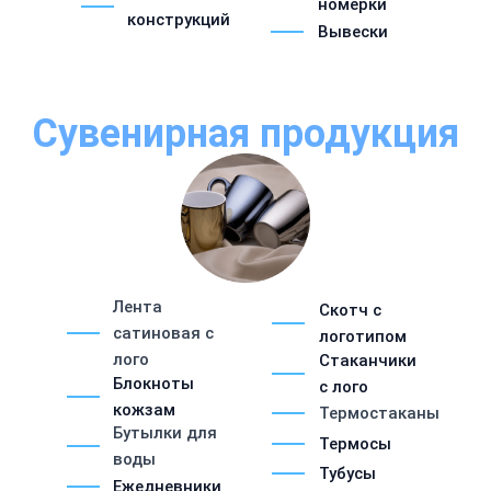
номерки
конструкций
Вывески
Сувенирная продукция
Лента
Скотч с
сатиновая с
логотипом
лого
Стаканчики
Блокноты
с лого
кожзам
Термостаканы
Бутылки для
Термосы
воды
Тубусы
Ежедневники