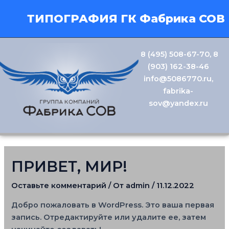
Перейти
ТИПОГРАФИЯ ГК Фабрика СОВ
к
содержимому
8 (495) 508-67-70
,
8
(903) 162-38-46
info@5086770.ru
,
fabrika-
sov@yandex.ru
ПРИВЕТ, МИР!
Оставьте комментарий
/ От
admin
/
11.12.2022
Добро пожаловать в WordPress. Это ваша первая
запись. Отредактируйте или удалите ее, затем