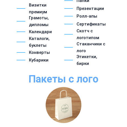
Папки
Визитки
Презентации
премиум
Ролл-апы
Грамоты,
Сертификаты
дипломы
Скотч с
Календари
логотипом
Каталоги,
Стаканчики с
буклеты
лого
Конверты
Этикетки,
Кубарики
бирки
Пакеты с лого